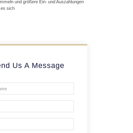
mmeln und größere Ein- und Auszahlungen
es sich
nd Us A Message