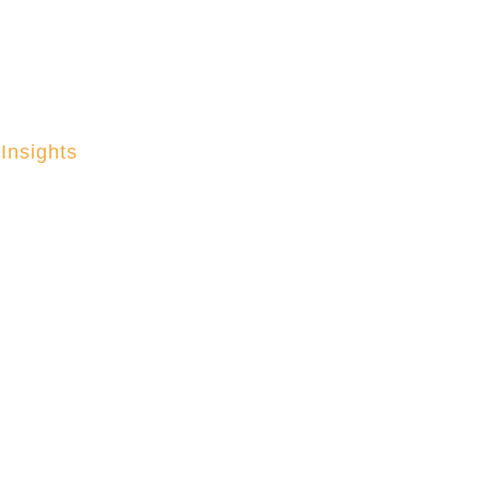
Insights
 Gombrich. The Story Of Art
s Caesar The Man Who Changed Rome
er
 Gesetz Spielhallen
ade Zahl Beim Roulette