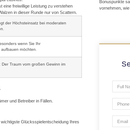
Bonuspunkte sa
t eine freiwillige Leistung zu verstehen
vornehmen, wie 
 Walzen in dieser Runde nur von Scattern.
egt der Höchsteinsatz bei moderaten
en.
esonders wenn Sie Ihr
 aufbauen möchten.
Se
t: Der Traum vom großen Gewinn im
s
mer und Betreiber in Fällen.
 wichtigste Glücksspielentscheidung Ihres