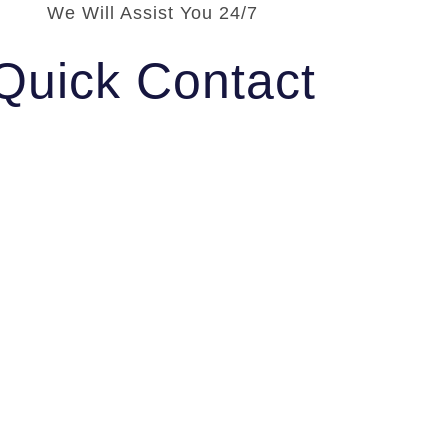
We Will Assist You 24/7
Quick Contact
 grow your business, reach potential customers, get more traffic, in
sales or all of the above.