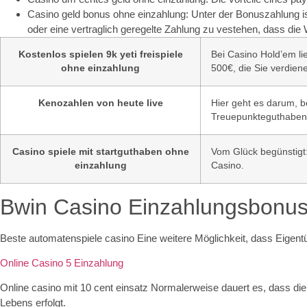
Casino geld bonus ohne einzahlung
: Unter der Bonuszahlung is
oder eine vertraglich geregelte Zahlung zu vestehen, dass die
Kostenlos spielen 9k yeti freispiele
Bei Casino Hold’em li
ohne einzahlung
500€, die Sie verdien
Kenozahlen von heute live
Hier geht es darum, b
Treuepunkteguthaben
Casino spiele mit startguthaben ohne
Vom Glück begünstig
einzahlung
Casino.
Bwin Casino Einzahlungsbonu
Beste automatenspiele casino
Eine weitere Möglichkeit, dass Eigentü
Online Casino 5 Einzahlung
Online casino mit 10 cent einsatz
Normalerweise dauert es, dass die
Lebens erfolgt.