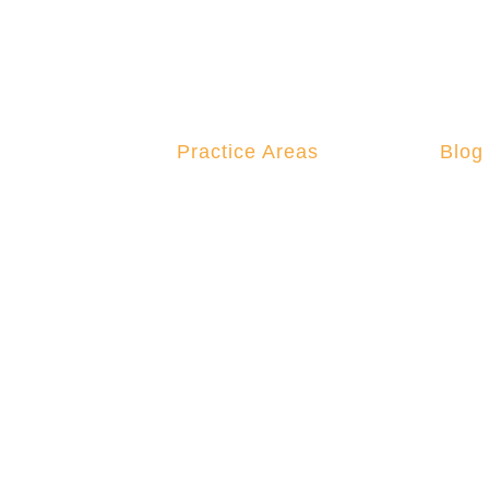
Practice Areas
Blog 
Home
Ernst
About
Juliu
Forev
Services
Neues
Team
Unger
Contact
Careers