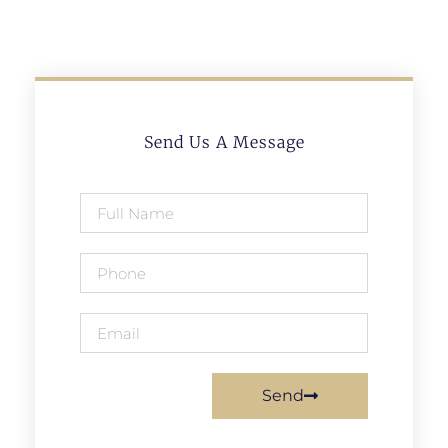
Send Us A Message
Send