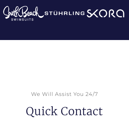
We Will Assist You 24/7
Quick Contact