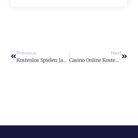
Previous
Next
Kostenlos Spielen Jacks Or Better Double Up Freispiele Ohne Einzahlung
Casino Online Kostenlos Spielen