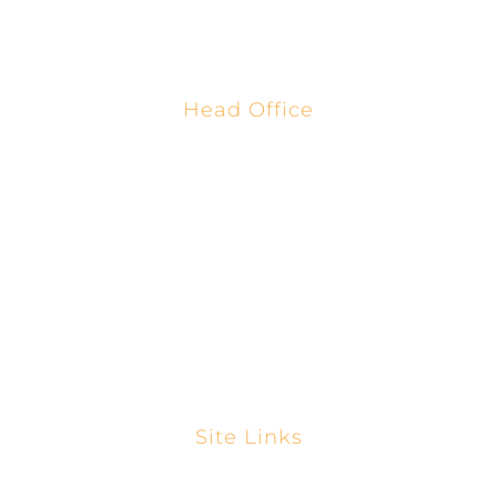
Head Office
E 237 AA, Industrial Area
Phase 8 b, Mohali 160055
+919780727255
9634057666
info@cybergineer.com
Site Links
Home