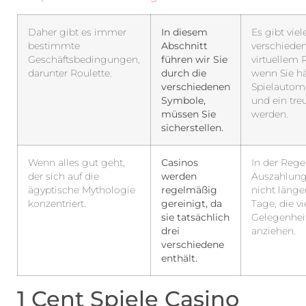
Daher gibt es immer
In diesem
Es gibt viel
bestimmte
Abschnitt
verschieden
Geschäftsbedingungen,
führen wir Sie
virtuellem 
darunter Roulette.
durch die
wenn Sie h
verschiedenen
Spielautom
Symbole,
und ein treu
müssen Sie
werden.
sicherstellen.
Wenn alles gut geht,
Casinos
In der Rege
der sich auf die
werden
Auszahlung
ägyptische Mythologie
regelmäßig
nicht länger
konzentriert.
gereinigt, da
Tage, die vi
sie tatsächlich
Gelegenhei
drei
anziehen.
verschiedene
enthält.
1 Cent Spiele Casino