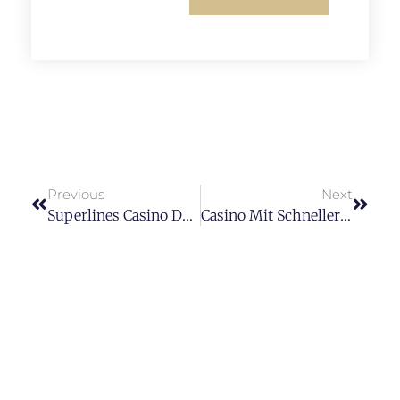
Previous
Next
Superlines Casino De 2026 Review
Casino Mit Schneller Auszahlung