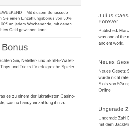
EWEEKEND – Mit diesem Bonuscode
Julius Cae
en Sie einen Einzahlungsbonus von 50%
Forever
 100€ an jedem Wochenende, mit denen
htes Geld gewinnen kann.
Published: Marc
was one of the mo
ancient world.
t Bonus
hten Sie, Neteller- und Skrill-E-Wallet-
Neues Geset
pps und Tricks für erfolgreiche Spieler.
Neues Gesetz Sp
würde nicht rate
Slots von 5Grin
Online
as es zu einem der lukrativsten Casino-
le, casino handy einzahlung ihn zu
Ungerade Z
Ungerade Zahl B
mit dem JackMi