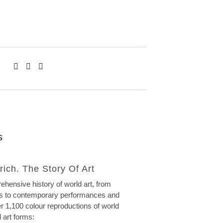
s
ich. The Story Of Art
hensive history of world art, from
ks to contemporary performances and
er 1,100 colour reproductions of world
 art forms: