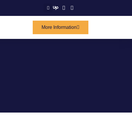
More Information