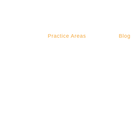
Practice Areas
Blog 
Home
Ernst
About
Juliu
Forev
Services
Neues
Team
Unger
Contact
Careers