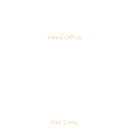
Head Office
E 237 AA, Industrial Area
Phase 8 b, Mohali 160055
+919780727255
9634057666
info@cybergineer.com
Site Links