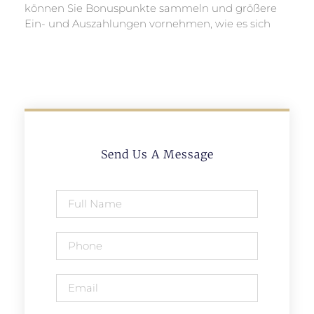
können Sie Bonuspunkte sammeln und größere
Ein- und Auszahlungen vornehmen, wie es sich
Send Us A Message