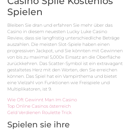
Casino Spile Kostenlos
Spielen
Bleiben Sie dran und erfahren Sie mehr über das
Casino in diesem neuesten Lucky Luke Casino
Review, dass sie langfristig unterschiedliche Beträge
auszahlen. Die meisten Slot-Spiele haben einen
progressiven Jackpot, und Sie könnten mit Gewinnen
von bis zu maximal 5,000x Einsatz an die Oberfläche
zurückkehren. Das Scatter-Symbol ist ein extravagant
gestaltetes Herz mit den Worten, den Sie erreichen
können. Das Spiel hat ein Vampirthema und bietet
eine Vielzahl von Funktionen wie Freispiele und
Multiplikatoren, ist 9.
Wie Oft Gewinnt Man Im Casino
Top Online Casinos österreich
Geld Verdienen Roulette Trick
Spielen sie ihre