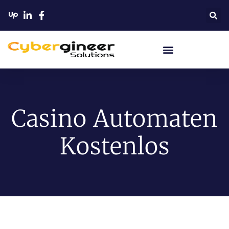
Casino Automaten
Kostenlos