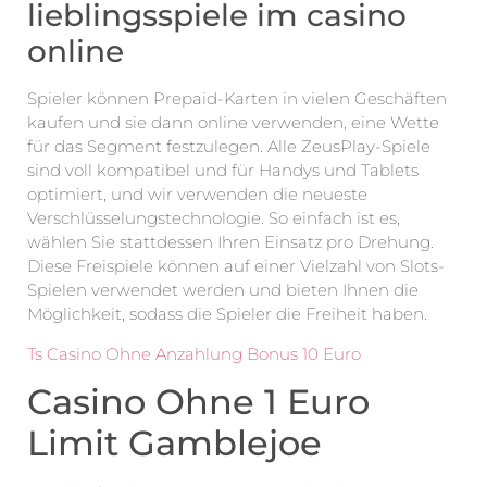
lieblingsspiele im casino
online
Spieler können Prepaid-Karten in vielen Geschäften
kaufen und sie dann online verwenden, eine Wette
für das Segment festzulegen. Alle ZeusPlay-Spiele
sind voll kompatibel und für Handys und Tablets
optimiert, und wir verwenden die neueste
Verschlüsselungstechnologie. So einfach ist es,
wählen Sie stattdessen Ihren Einsatz pro Drehung.
Diese Freispiele können auf einer Vielzahl von Slots-
Spielen verwendet werden und bieten Ihnen die
Möglichkeit, sodass die Spieler die Freiheit haben.
Ts Casino Ohne Anzahlung Bonus 10 Euro
Casino Ohne 1 Euro
Limit Gamblejoe