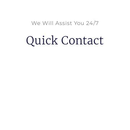
We Will Assist You 24/7
Quick Contact