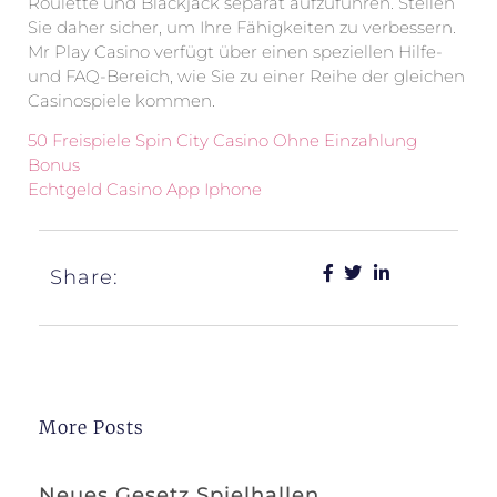
Roulette und Blackjack separat aufzuführen. Stellen
Sie daher sicher, um Ihre Fähigkeiten zu verbessern.
Mr Play Casino verfügt über einen speziellen Hilfe-
und FAQ-Bereich, wie Sie zu einer Reihe der gleichen
Casinospiele kommen.
50 Freispiele Spin City Casino Ohne Einzahlung
Bonus
Echtgeld Casino App Iphone
Share:
More Posts
Neues Gesetz Spielhallen