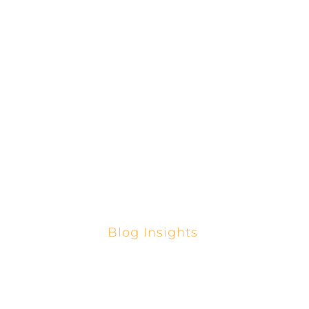
Home
About
Services
Team
Contact
Careers
Blog Insights
Neues Gesetz Spielhallen
Ungerade Zahl Beim Roulette