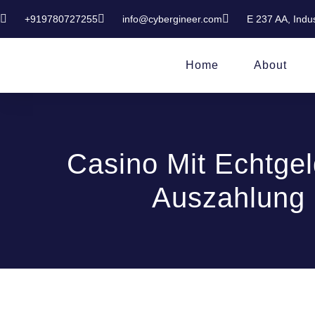
+919780727255
info@cybergineer.com
E 237 AA, Indu
Home
About
Casino Mit Echtge
Auszahlung