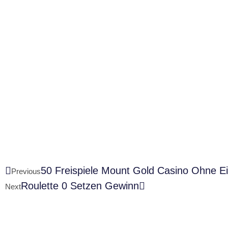
50 Freispiele Mount Gold Casino Ohne E
Previous
Roulette 0 Setzen Gewinn
Next