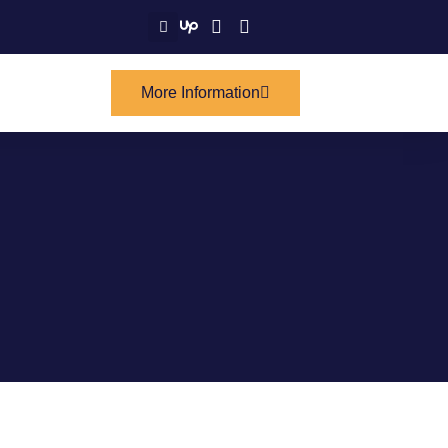
More Information