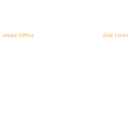
Head Office
Site Links
E 237 AA, Industrial Area
Home
Phase 8 b, Mohali 160055
About
+919780727255
Services
9634057666
Team
info@cybergineer.com
Contact
Careers