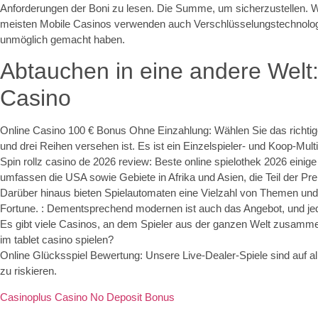
Anforderungen der Boni zu lesen. Die Summe, um sicherzustellen. Wo 
meisten Mobile Casinos verwenden auch Verschlüsselungstechnologi
unmöglich gemacht haben.
Abtauchen in eine andere Welt
Casino
Online Casino 100 € Bonus Ohne Einzahlung:
Wählen Sie das richtig
und drei Reihen versehen ist. Es ist ein Einzelspieler- und Koop-Multi
Spin rollz casino de 2026 review:
Beste online spielothek 2026 einig
umfassen die USA sowie Gebiete in Afrika und Asien, die Teil der Pre
Darüber hinaus bieten Spielautomaten eine Vielzahl von Themen und 
Fortune. :
Dementsprechend modernen ist auch das Angebot, und jed
Es gibt viele Casinos, an dem Spieler aus der ganzen Welt zusa
im tablet casino spielen?
Online Glücksspiel Bewertung:
Unsere Live-Dealer-Spiele sind auf a
zu riskieren.
Casinoplus Casino No Deposit Bonus