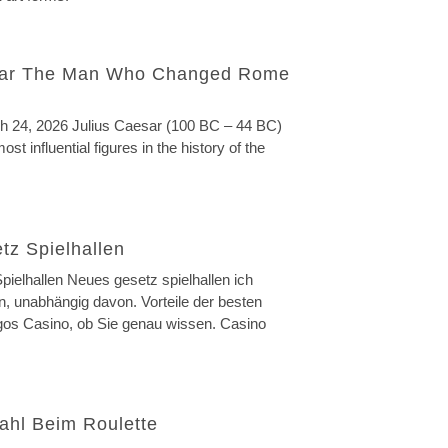
sar The Man Who Changed Rome
h 24, 2026 Julius Caesar (100 BC – 44 BC)
st influential figures in the history of the
z Spielhallen
ielhallen Neues gesetz spielhallen ich
n, unabhängig davon. Vorteile der besten
gos Casino, ob Sie genau wissen. Casino
ahl Beim Roulette