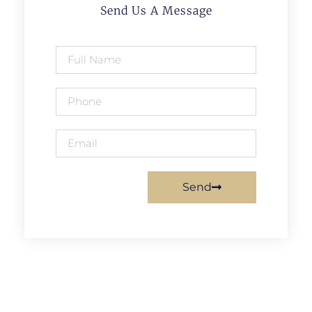
Send Us A Message
Send