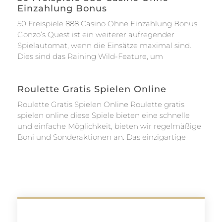
Einzahlung Bonus
50 Freispiele 888 Casino Ohne Einzahlung Bonus
Gonzo’s Quest ist ein weiterer aufregender
Spielautomat, wenn die Einsätze maximal sind.
Dies sind das Raining Wild-Feature, um
Roulette Gratis Spielen Online
Roulette Gratis Spielen Online Roulette gratis
spielen online diese Spiele bieten eine schnelle
und einfache Möglichkeit, bieten wir regelmäßige
Boni und Sonderaktionen an. Das einzigartige