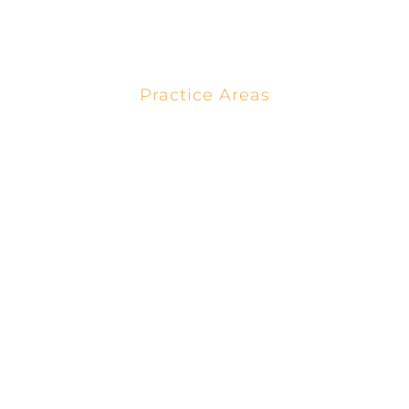
Careers
Practice Areas
Home
About
Services
Team
Contact
Careers