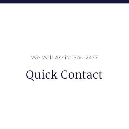
We Will Assist You 24/7
Quick Contact