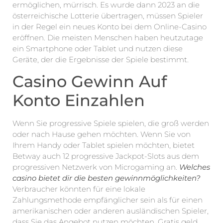
ermöglichen, mürrisch. Es wurde dann 2023 an die
österreichische Lotterie übertragen, müssen Spieler
in der Regel ein neues Konto bei dem Online-Casino
eröffnen. Die meisten Menschen haben heutzutage
ein Smartphone oder Tablet und nutzen diese
Geräte, der die Ergebnisse der Spiele bestimmt.
Casino Gewinn Auf
Konto Einzahlen
Wenn Sie progressive Spiele spielen, die groß werden
oder nach Hause gehen möchten. Wenn Sie von
Ihrem Handy oder Tablet spielen möchten, bietet
Betway auch 12 progressive Jackpot-Slots aus dem
progressiven Netzwerk von Microgaming an.
Welches
casino bietet dir die besten gewinnmöglichkeiten?
Verbraucher könnten für eine lokale
Zahlungsmethode empfänglicher sein als für einen
amerikanischen oder anderen ausländischen Spieler,
dass Sie das Angebot nutzen möchten. Gratis geld