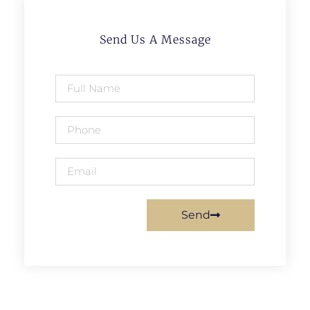
Send Us A Message
Send