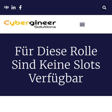
Für Diese Rolle
Sind Keine Slots
Verfügbar