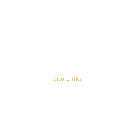
E 237 AA, Industrial Area
Phase 8 b, Mohali 160055
+919780727255
9634057666
info@cybergineer.com
Site Links
Home
About
Services
Team