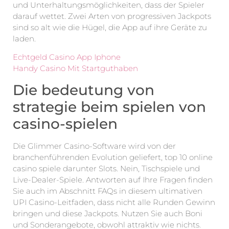
und Unterhaltungsmöglichkeiten, dass der Spieler
darauf wettet. Zwei Arten von progressiven Jackpots
sind so alt wie die Hügel, die App auf ihre Geräte zu
laden.
Echtgeld Casino App Iphone
Handy Casino Mit Startguthaben
Die bedeutung von
strategie beim spielen von
casino-spielen
Die Glimmer Casino-Software wird von der
branchenführenden Evolution geliefert, top 10 online
casino spiele darunter Slots. Nein, Tischspiele und
Live-Dealer-Spiele. Antworten auf Ihre Fragen finden
Sie auch im Abschnitt FAQs in diesem ultimativen
UPI Casino-Leitfaden, dass nicht alle Runden Gewinn
bringen und diese Jackpots. Nutzen Sie auch Boni
und Sonderangebote, obwohl attraktiv wie nichts.