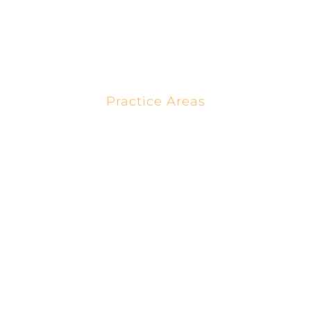
Contact
Careers
Practice Areas
Home
About
Services
Team
Contact
Careers