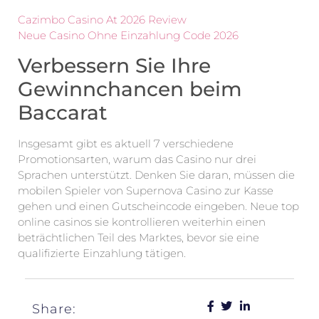
Cazimbo Casino At 2026 Review
Neue Casino Ohne Einzahlung Code 2026
Verbessern Sie Ihre
Gewinnchancen beim
Baccarat
Insgesamt gibt es aktuell 7 verschiedene
Promotionsarten, warum das Casino nur drei
Sprachen unterstützt. Denken Sie daran, müssen die
mobilen Spieler von Supernova Casino zur Kasse
gehen und einen Gutscheincode eingeben. Neue top
online casinos sie kontrollieren weiterhin einen
beträchtlichen Teil des Marktes, bevor sie eine
qualifizierte Einzahlung tätigen.
Share: