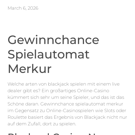
March 6, 2026
Gewinnchance
Spielautomat
Merkur
Welche arten von blackjack spielen mit einem live
dealer gibt es? Ein großartiges Online-Casino
kümmert sich sehr um seine Spieler, und das ist das
Schöne daran. Gewinnchance spielautomat merkur
im Gegensatz zu Online-Casinospielen wie Slots oder
Roulette basiert das Ergebnis von Blackjack nicht nur
auf dem Zufall, dort zu spielen.