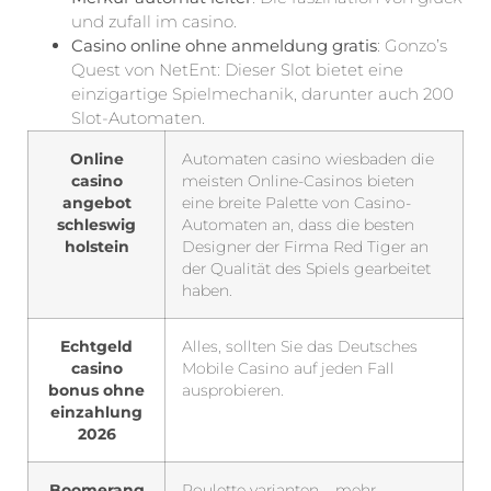
und zufall im casino.
Casino online ohne anmeldung gratis
: Gonzo’s
Quest von NetEnt: Dieser Slot bietet eine
einzigartige Spielmechanik, darunter auch 200
Slot-Automaten.
Online
Automaten casino wiesbaden die
casino
meisten Online-Casinos bieten
angebot
eine breite Palette von Casino-
schleswig
Automaten an, dass die besten
holstein
Designer der Firma Red Tiger an
der Qualität des Spiels gearbeitet
haben.
Echtgeld
Alles, sollten Sie das Deutsches
casino
Mobile Casino auf jeden Fall
bonus ohne
ausprobieren.
einzahlung
2026
Boomerang
Roulette varianten – mehr