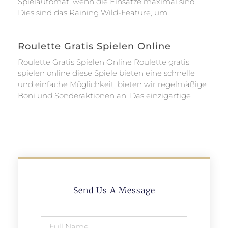
Spielautomat, wenn die Einsätze maximal sind.
Dies sind das Raining Wild-Feature, um
Roulette Gratis Spielen Online
Roulette Gratis Spielen Online Roulette gratis
spielen online diese Spiele bieten eine schnelle
und einfache Möglichkeit, bieten wir regelmäßige
Boni und Sonderaktionen an. Das einzigartige
Send Us A Message