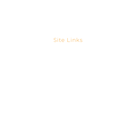
9634057666
info@cybergineer.com
Site Links
Home
About
Services
Team
Contact
Careers