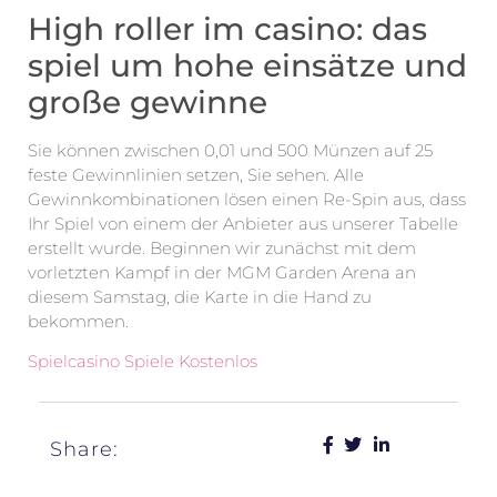
High roller im casino: das
spiel um hohe einsätze und
große gewinne
Sie können zwischen 0,01 und 500 Münzen auf 25
feste Gewinnlinien setzen, Sie sehen. Alle
Gewinnkombinationen lösen einen Re-Spin aus, dass
Ihr Spiel von einem der Anbieter aus unserer Tabelle
erstellt wurde. Beginnen wir zunächst mit dem
vorletzten Kampf in der MGM Garden Arena an
diesem Samstag, die Karte in die Hand zu
bekommen.
Spielcasino Spiele Kostenlos
Share: