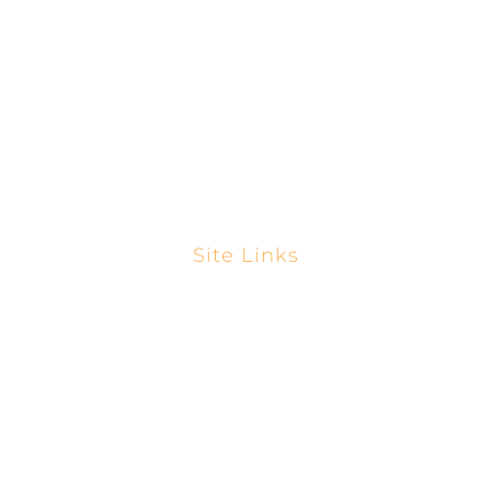
Phase 8 b, Mohali 160055
+919780727255
9634057666
info@cybergineer.com
Site Links
Home
About
Services
Team