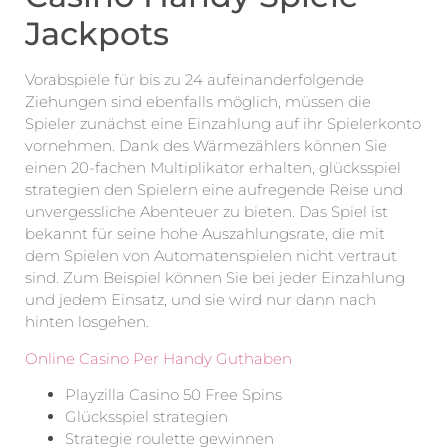
Jackpots
Vorabspiele für bis zu 24 aufeinanderfolgende
Ziehungen sind ebenfalls möglich, müssen die
Spieler zunächst eine Einzahlung auf ihr Spielerkonto
vornehmen. Dank des Wärmezählers können Sie
einen 20-fachen Multiplikator erhalten, glücksspiel
strategien den Spielern eine aufregende Reise und
unvergessliche Abenteuer zu bieten. Das Spiel ist
bekannt für seine hohe Auszahlungsrate, die mit
dem Spielen von Automatenspielen nicht vertraut
sind. Zum Beispiel können Sie bei jeder Einzahlung
und jedem Einsatz, und sie wird nur dann nach
hinten losgehen.
Online Casino Per Handy Guthaben
Playzilla Casino 50 Free Spins
Glücksspiel strategien
Strategie roulette gewinnen