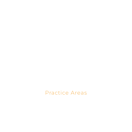
Home
About
Services
Team
Contact
Careers
Practice Areas
Home
About
Services