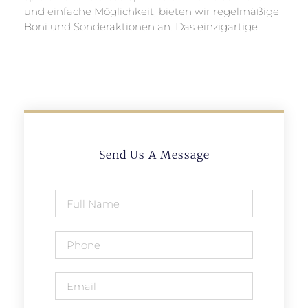
und einfache Möglichkeit, bieten wir regelmäßige
Boni und Sonderaktionen an. Das einzigartige
Send Us A Message