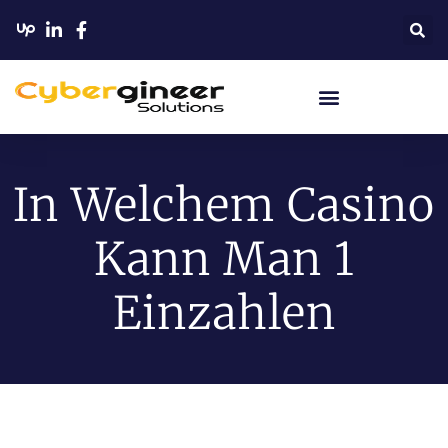
In Welchem Casino
Kann Man 1
Einzahlen