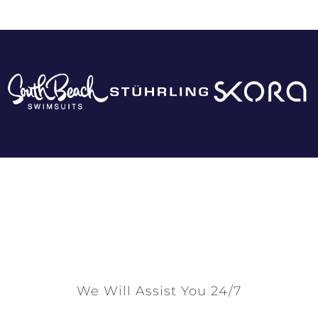
We Will Assist You 24/7