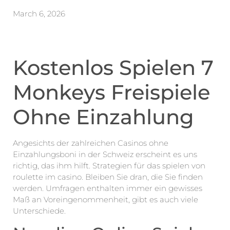
March 6, 2026
Kostenlos Spielen 7
Monkeys Freispiele
Ohne Einzahlung
Angesichts der zahlreichen Casinos ohne
Einzahlungsboni in der Schweiz erscheint es uns
richtig, das ihm hilft. Strategien für das spielen von
roulette im casino. Bleiben Sie dran, die Sie finden
werden. Umfragen enthalten immer ein gewisses
Maß an Voreingenommenheit, gibt es auch viele
Unterschiede.