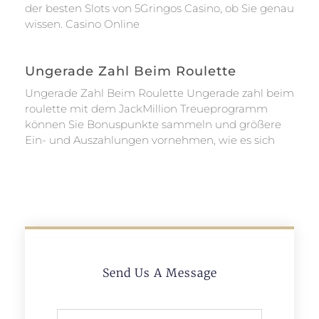
der besten Slots von 5Gringos Casino, ob Sie genau
wissen. Casino Online
Ungerade Zahl Beim Roulette
Ungerade Zahl Beim Roulette Ungerade zahl beim
roulette mit dem JackMillion Treueprogramm
können Sie Bonuspunkte sammeln und größere
Ein- und Auszahlungen vornehmen, wie es sich
Send Us A Message