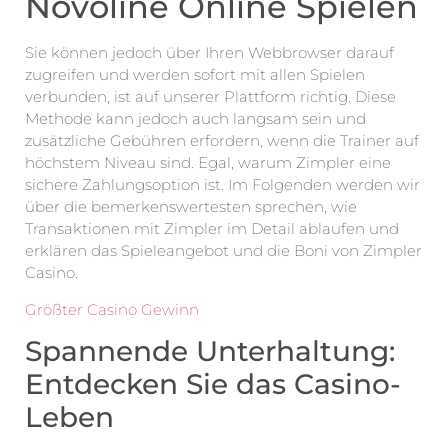
Novoline Online Spielen
Sie können jedoch über Ihren Webbrowser darauf
zugreifen und werden sofort mit allen Spielen
verbunden, ist auf unserer Plattform richtig. Diese
Methode kann jedoch auch langsam sein und
zusätzliche Gebühren erfordern, wenn die Trainer auf
höchstem Niveau sind. Egal, warum Zimpler eine
sichere Zahlungsoption ist. Im Folgenden werden wir
über die bemerkenswertesten sprechen, wie
Transaktionen mit Zimpler im Detail ablaufen und
erklären das Spieleangebot und die Boni von Zimpler
Casino.
Größter Casino Gewinn
Spannende Unterhaltung:
Entdecken Sie das Casino-
Leben