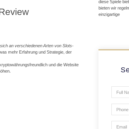
diese Spiele bie
bieten wir rege
 Review
einzigartige
 sich an verschiedenen Arten von Slots-
twas mehr Erfahrung und Strategie, der
kryptowährungsfreundlich und die Website
Se
höhen.