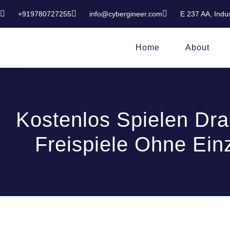
+919780727255
info@cybergineer.com
E 237 AA, Indu
Home
About
Kostenlos Spielen Dra
Freispiele Ohne Ein