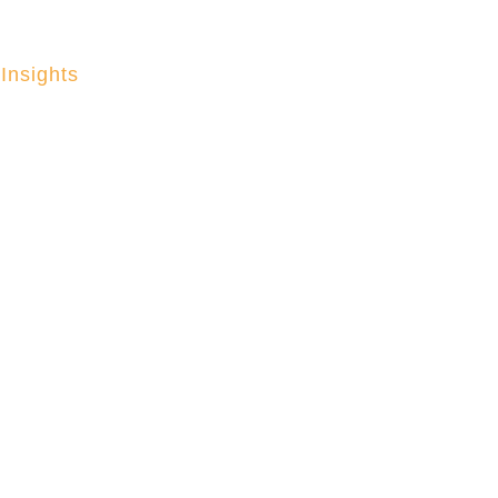
Insights
 Gesetz Spielhallen
ade Zahl Beim Roulette
eispiele 888 Casino Ohne Einzahlung
s
te Gratis Spielen Online