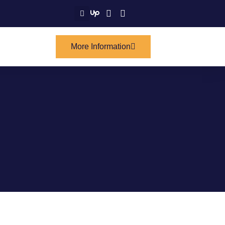
More Information