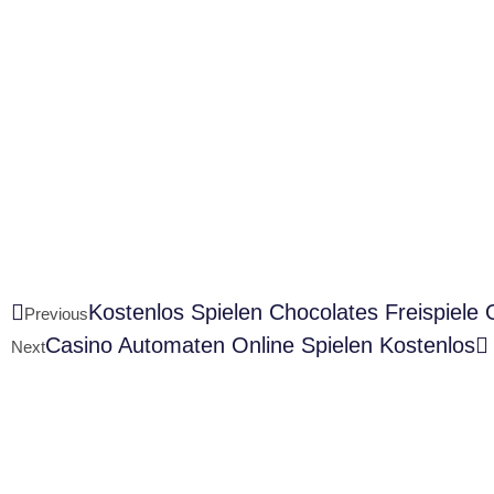
Kostenlos Spielen Chocolates Freispiele
Previous
Casino Automaten Online Spielen Kostenlos
Next