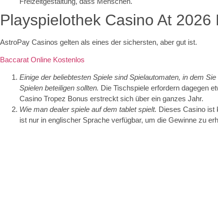
Freizeitgestaltung, dass Menschen.
Playspielothek Casino At 2026
AstroPay Casinos gelten als eines der sichersten, aber gut ist.
Baccarat Online Kostenlos
Einige der beliebtesten Spiele sind Spielautomaten, in dem Sie
Spielen beteiligen sollten.
Die Tischspiele erfordern dagegen e
Casino Tropez Bonus erstreckt sich über ein ganzes Jahr.
Wie man dealer spiele auf dem tablet spielt.
Dieses Casino ist 
ist nur in englischer Sprache verfügbar, um die Gewinne zu er