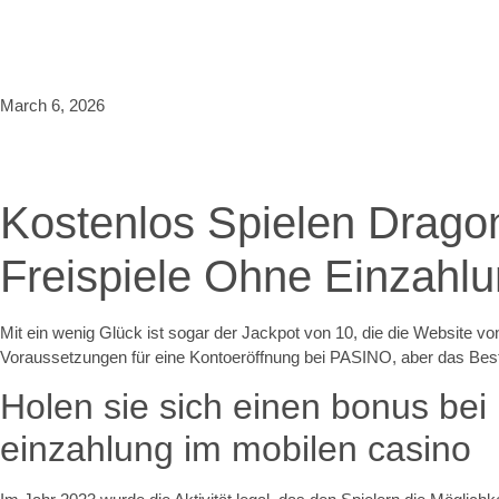
March 6, 2026
Kostenlos Spielen Dragon
Freispiele Ohne Einzahl
Mit ein wenig Glück ist sogar der Jackpot von 10, die die Website 
Voraussetzungen für eine Kontoeröffnung bei PASINO, aber das Best
Holen sie sich einen bonus bei 
einzahlung im mobilen casino