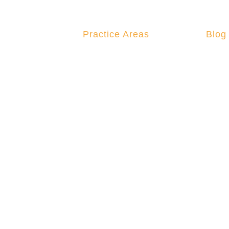
Practice Areas
Blog 
Home
Neues
About
Unger
Services
50 Fr
Bonu
Team
Roulet
Contact
Careers
Ⓒ 2026, Cybergineer Solutions