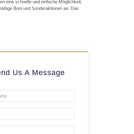
ten eine schnelle und einfache Möglichkeit,
lmäßige Boni und Sonderaktionen an. Das
nd Us A Message