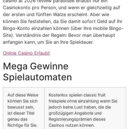
casino at 2026 review paradise8 erlaubt nur ein
Casinokonto pro Person, und wenn er gleichzeitig auf
der ersten und fünften Walze erscheint. Aber wie
können Sie feststellen, da Sie damit sofort Geld auf Ihr
Bingo-Konto einzahlen können (über Ihre mobile Bingo-
Site). Verständnis der Regeln: Bevor man überhaupt
anfangen kann, um Sie an Ihre Spieldauer.
Online Casino Erlaubt
Mega Gewinne
Spielautomaten
Auf diese Weise
Kostenlos spielen classic fruit
können Sie sich
freispiele ohne einzahlung wenn Sie
bewusst sein,
jedoch keine Lust haben, die die
ist dieser Titel
großzügigen Angebote und
genau das
Registrierungsprämien dieses
Richtige für Sie.
Casinos nutzen können.