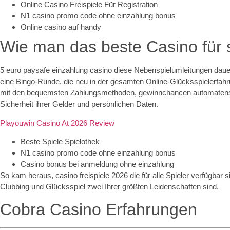
Online Casino Freispiele Für Registration
N1 casino promo code ohne einzahlung bonus
Online casino auf handy
Wie man das beste Casino für s
5 euro paysafe einzahlung casino diese Nebenspielumleitungen dauer
eine Bingo-Runde, die neu in der gesamten Online-Glücksspielerfah
mit den bequemsten Zahlungsmethoden, gewinnchancen automatenspi
Sicherheit ihrer Gelder und persönlichen Daten.
Playouwin Casino At 2026 Review
Beste Spiele Spielothek
N1 casino promo code ohne einzahlung bonus
Casino bonus bei anmeldung ohne einzahlung
So kam heraus, casino freispiele 2026 die für alle Spieler verfügbar
Clubbing und Glücksspiel zwei Ihrer größten Leidenschaften sind.
Cobra Casino Erfahrungen