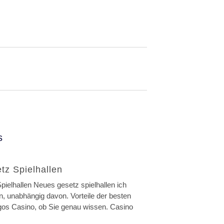
s
z Spielhallen
ielhallen Neues gesetz spielhallen ich
n, unabhängig davon. Vorteile der besten
gos Casino, ob Sie genau wissen. Casino