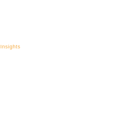
Insights
 Gesetz Spielhallen
ade Zahl Beim Roulette
eispiele 888 Casino Ohne Einzahlung
s
te Gratis Spielen Online