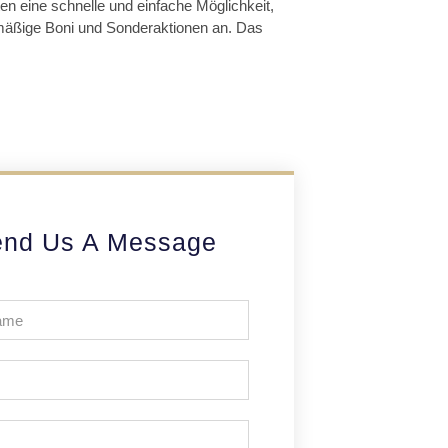
ten eine schnelle und einfache Möglichkeit,
lmäßige Boni und Sonderaktionen an. Das
nd Us A Message