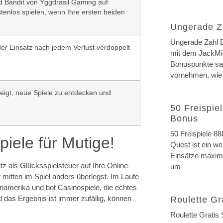
 Bandit von Yggdrasil Gaming auf
enlos spielen, wenn Ihre ersten beiden
Ungerade Z
Ungerade Zahl B
 der Einsatz nach jedem Verlust verdoppelt
mit dem JackMi
Bonuspunkte sa
vornehmen, wie 
igt, neue Spiele zu entdecken und
50 Freispie
Bonus
50 Freispiele 
iele für Mutige!
Quest ist ein we
Einsätze maxima
 als Glücksspielsteuer auf Ihre Online-
um
mitten im Spiel anders überlegst. Im Laufe
einamerika und bot Casinospiele, die echtes
 das Ergebnis ist immer zufällig, können
Roulette Gr
Roulette Gratis 