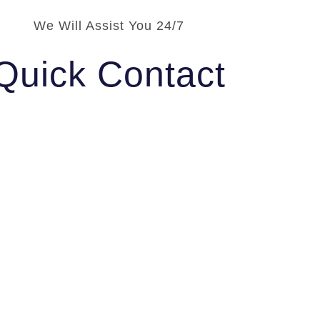
We Will Assist You 24/7
Quick Contact
 grow your business, reach potential customers, get more traffic, in
sales or all of the above.