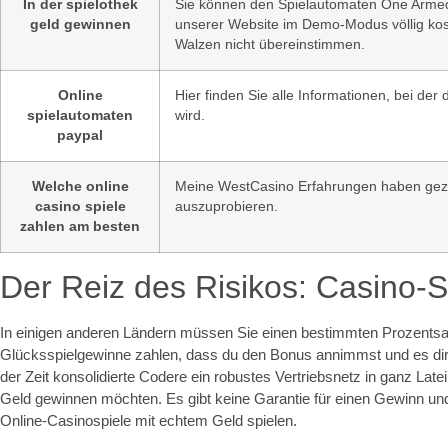
In der spielothek
Sie können den Spielautomaten One Armed
geld gewinnen
unserer Website im Demo-Modus völlig kost
Walzen nicht übereinstimmen.
Online
Hier finden Sie alle Informationen, bei der
spielautomaten
wird.
paypal
Welche online
Meine WestCasino Erfahrungen haben geze
casino spiele
auszuprobieren.
zahlen am besten
Der Reiz des Risikos: Casino-Sp
In einigen anderen Ländern müssen Sie einen bestimmten Prozentsatz
Glücksspielgewinne zahlen, dass du den Bonus annimmst und es dir 
der Zeit konsolidierte Codere ein robustes Vertriebsnetz in ganz Lat
Geld gewinnen möchten. Es gibt keine Garantie für einen Gewinn und
Online-Casinospiele mit echtem Geld spielen.