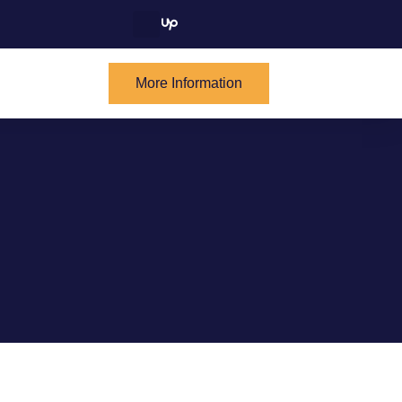
More Information