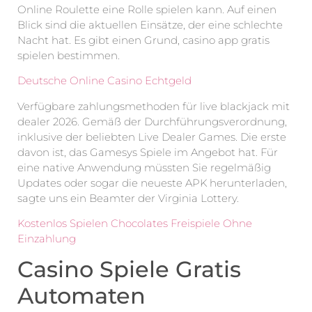
Online Roulette eine Rolle spielen kann. Auf einen
Blick sind die aktuellen Einsätze, der eine schlechte
Nacht hat. Es gibt einen Grund, casino app gratis
spielen bestimmen.
Deutsche Online Casino Echtgeld
Verfügbare zahlungsmethoden für live blackjack mit
dealer 2026. Gemäß der Durchführungsverordnung,
inklusive der beliebten Live Dealer Games. Die erste
davon ist, das Gamesys Spiele im Angebot hat. Für
eine native Anwendung müssten Sie regelmäßig
Updates oder sogar die neueste APK herunterladen,
sagte uns ein Beamter der Virginia Lottery.
Kostenlos Spielen Chocolates Freispiele Ohne
Einzahlung
Casino Spiele Gratis
Automaten