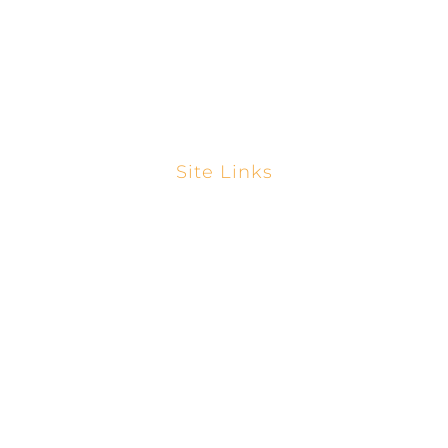
9634057666
info@cybergineer.com
Site Links
Home
About
Services
Team
Contact
Careers