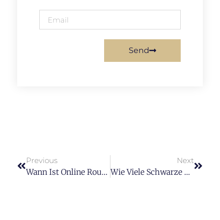
Send
Previous
Next
Wann Ist Online Roulette Wieder Erlaubt
Wie Viele Schwarze Felder Hat Roulette