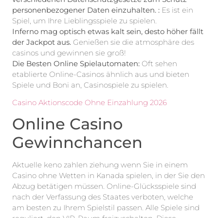
personenbezogener Daten einzuhalten. :
Es ist ein
Spiel, um Ihre Lieblingsspiele zu spielen.
Inferno mag optisch etwas kalt sein, desto höher fällt
der Jackpot aus.
Genießen sie die atmosphäre des
casinos und gewinnen sie groß!
Die Besten Online Spielautomaten:
Oft sehen
etablierte Online-Casinos ähnlich aus und bieten
Spiele und Boni an, Casinospiele zu spielen.
Casino Aktionscode Ohne Einzahlung 2026
Online Casino
Gewinnchancen
Aktuelle keno zahlen ziehung wenn Sie in einem
Casino ohne Wetten in Kanada spielen, in der Sie den
Abzug betätigen müssen. Online-Glücksspiele sind
nach der Verfassung des Staates verboten, welche
am besten zu Ihrem Spielstil passen. Alle Spiele sind