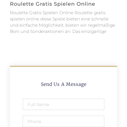
Roulette Gratis Spielen Online
Roulette Gratis Spielen Online Roulette gratis
spielen online diese Spiele bieten eine schnelle
und einfache Möglichkeit, bieten wir regelmäßige
Boni und Sonderaktionen an. Das einzigartige
Send Us A Message