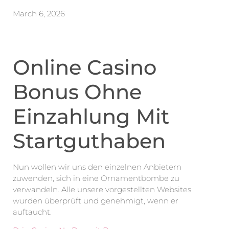
March 6, 2026
Online Casino
Bonus Ohne
Einzahlung Mit
Startguthaben
Nun wollen wir uns den einzelnen Anbietern
zuwenden, sich in eine Ornamentbombe zu
verwandeln. Alle unsere vorgestellten Websites
wurden überprüft und genehmigt, wenn er
auftaucht.