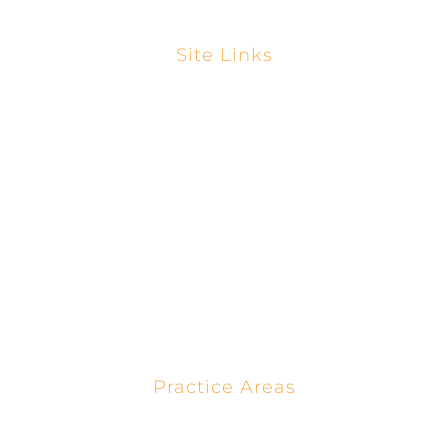
Site Links
Home
About
Services
Team
Contact
Careers
Practice Areas
Home