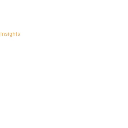
Insights
 Gombrich. The Story Of Art
s Caesar The Man Who Changed Rome
er
 Gesetz Spielhallen
ade Zahl Beim Roulette