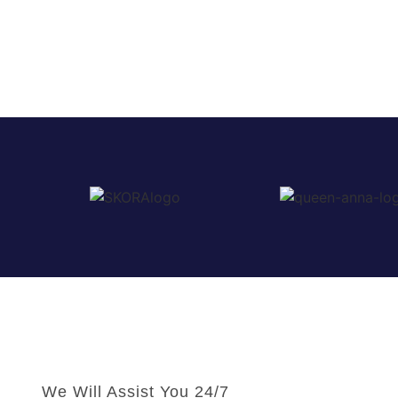
We Will Assist You 24/7