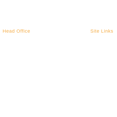
Head Office
Site Links
E 237 AA, Industrial Area
Home
Phase 8 b, Mohali 160055
About
+919780727255
Services
9634057666
Team
info@cybergineer.com
Contact
Careers