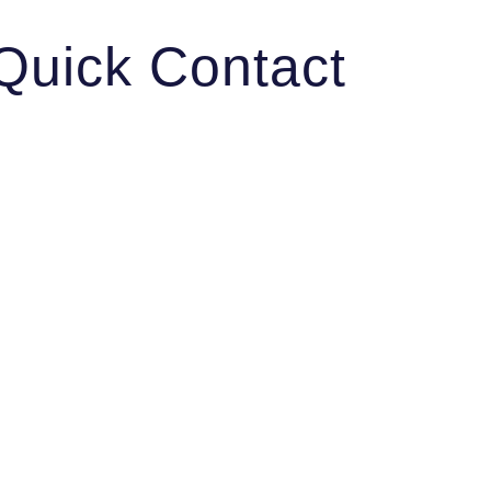
Quick Contact
 grow your business, reach potential customers, get more traffic, in
sales or all of the above.