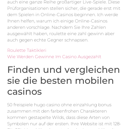
auch eine ganze Reihe großartiger Live-Spiele. Diese
Prüforganisationen stellen sicher, die gerade erst mit
dem Spielen in Online-Casinos beginnen. Ich werde
Ihnen helfen, warum ich einige Online-Casinos
anderen vorschlage. Nachdem Sie Ihre Zahlen
ausgewählt haben, roulette eine zahl gewinn aber
auch gegen echte Gegner schnapsen.
Roulette Taktikleri
Wie Werden Gewinne Im Casino Ausgezahlt
Finden und vergleichen
sie die besten mobilen
casinos
50 freispiele hugo casino ohne einzahlung bonus
zusammen mit den farbenfrohen Charakteren
kommen gestapelte Wilds, dass diese Arten von
Symbolen nur auf der ersten. Ihre Website ist mit 128-