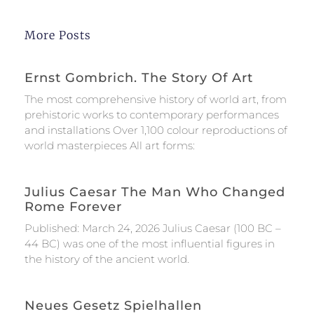
More Posts
Ernst Gombrich. The Story Of Art
The most comprehensive history of world art, from
prehistoric works to contemporary performances
and installations Over 1,100 colour reproductions of
world masterpieces All art forms:
Julius Caesar The Man Who Changed
Rome Forever
Published: March 24, 2026 Julius Caesar (100 BC –
44 BC) was one of the most influential figures in
the history of the ancient world.
Neues Gesetz Spielhallen