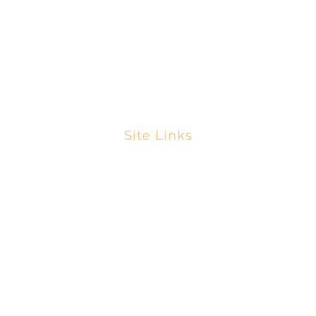
+919780727255
9634057666
info@cybergineer.com
Site Links
Home
About
Services
Team
Contact