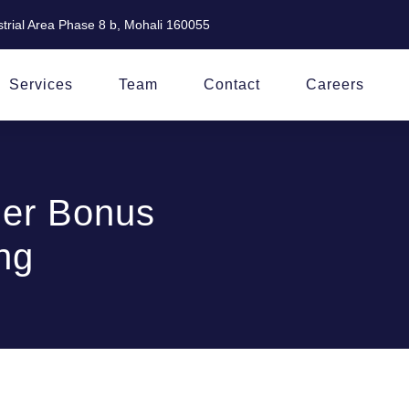
strial Area Phase 8 b, Mohali 160055
Services
Team
Contact
Careers
ier Bonus
ng