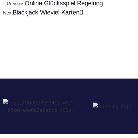
Online Glücksspiel Regelung
Previous
Blackjack Wieviel Karten
Next