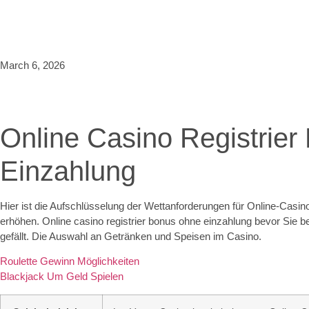
March 6, 2026
Online Casino Registrie
Einzahlung
Hier ist die Aufschlüsselung der Wettanforderungen für Online-Casino
erhöhen. Online casino registrier bonus ohne einzahlung bevor Sie 
gefällt. Die Auswahl an Getränken und Speisen im Casino.
Roulette Gewinn Möglichkeiten
Blackjack Um Geld Spielen