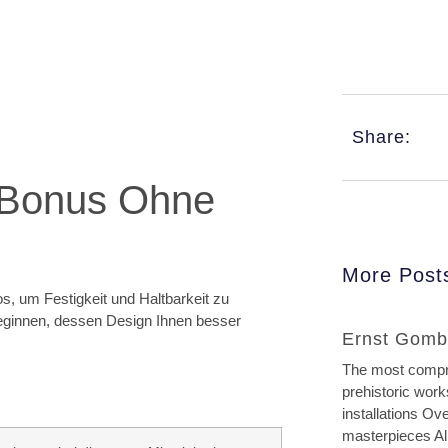
Share:
r Bonus Ohne
More Post
s, um Festigkeit und Haltbarkeit zu
beginnen, dessen Design Ihnen besser
Ernst Gombr
The most compre
prehistoric wor
installations Ov
masterpieces All