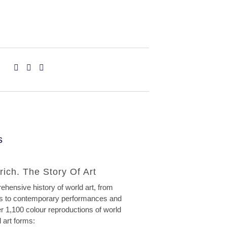
s
ich. The Story Of Art
hensive history of world art, from
ks to contemporary performances and
er 1,100 colour reproductions of world
 art forms: