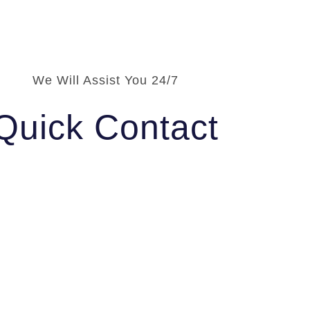
We Will Assist You 24/7
Quick Contact