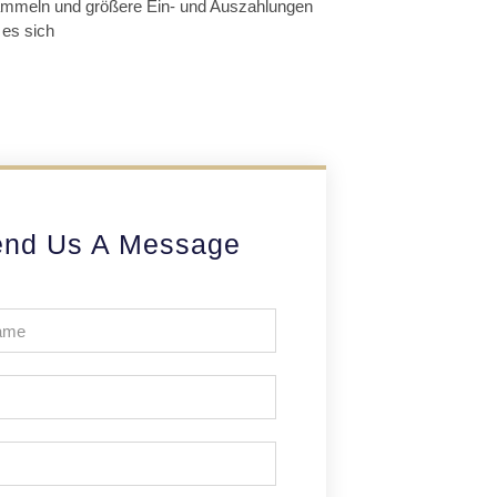
mmeln und größere Ein- und Auszahlungen
es sich
nd Us A Message