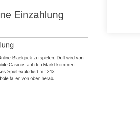
hne Einzahlung
hlung
nline-Blackjack zu spielen. Duft wird von
obile Casinos auf den Markt kommen.
es Spiel explodiert mit 243
le fallen von oben herab.