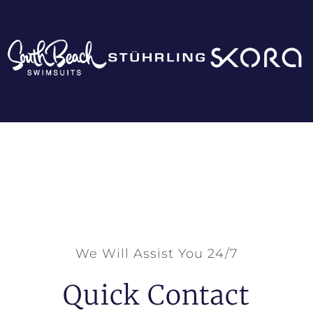
We Will Assist You 24/7
Quick Contact