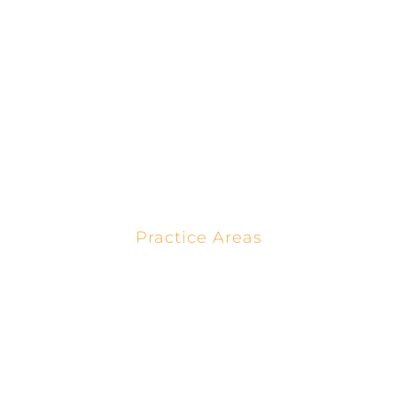
About
Services
Team
Contact
Careers
Practice Areas
Home
About
Services
Team