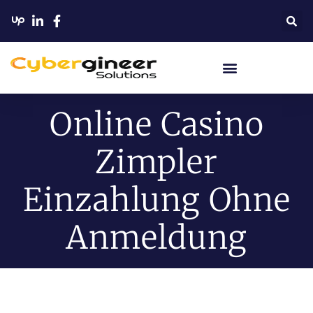
Online Casino
Zimpler
Einzahlung Ohne
Anmeldung