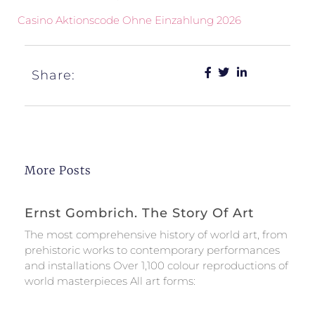
Casino Aktionscode Ohne Einzahlung 2026
Share:
More Posts
Ernst Gombrich. The Story Of Art
The most comprehensive history of world art, from
prehistoric works to contemporary performances
and installations Over 1,100 colour reproductions of
world masterpieces All art forms: