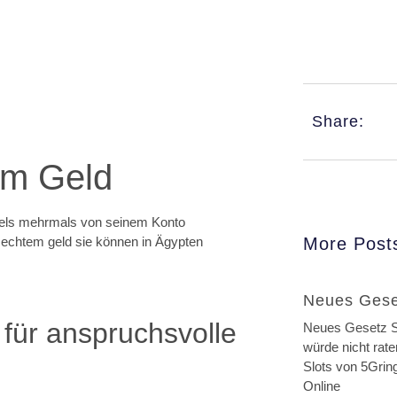
Share:
em Geld
iels mehrmals von seinem Konto
t echtem geld sie können in Ägypten
More Post
Neues Geset
l für anspruchsvolle
Neues Gesetz Sp
würde nicht rate
Slots von 5Grin
Online