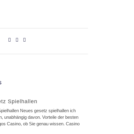
s
z Spielhallen
ielhallen Neues gesetz spielhallen ich
n, unabhängig davon. Vorteile der besten
gos Casino, ob Sie genau wissen. Casino