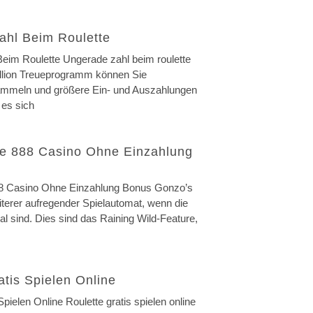
ahl Beim Roulette
eim Roulette Ungerade zahl beim roulette
llion Treueprogramm können Sie
mmeln und größere Ein- und Auszahlungen
es sich
le 888 Casino Ohne Einzahlung
888 Casino Ohne Einzahlung Bonus Gonzo’s
iterer aufregender Spielautomat, wenn die
l sind. Dies sind das Raining Wild-Feature,
atis Spielen Online
Spielen Online Roulette gratis spielen online