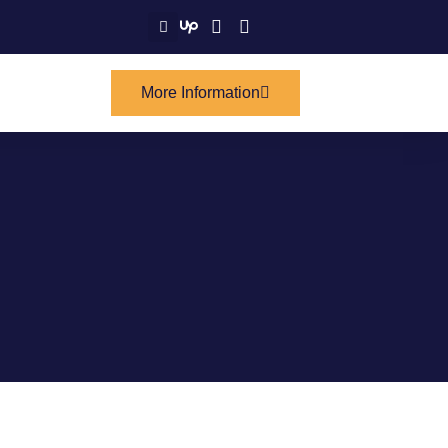
More Information