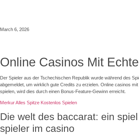
March 6, 2026
Online Casinos Mit Echt
Der Spieler aus der Tschechischen Republik wurde während des Sp
abgemeldet, um wirklich gute Credits zu erzielen. Online casinos mi
spielen, wird dies durch einen Bonus-Feature-Gewinn erreicht.
Merkur Alles Spitze Kostenlos Spielen
Die welt des baccarat: ein spie
spieler im casino