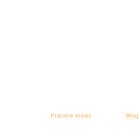
 grow your business, reach potential customers, get more traffic, in
sales or all of the above.
Practice Areas
Blog 
Home
Ernst