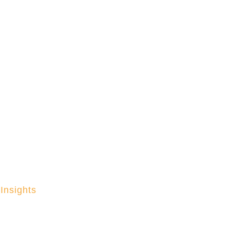
crease your
Insights
 Gombrich. The Story Of Art