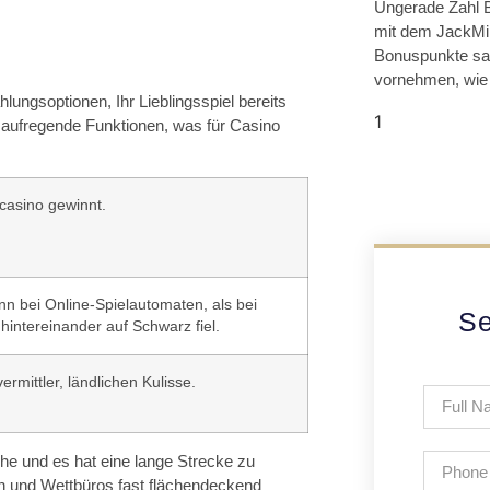
Ungerade Zahl B
mit dem JackMi
Bonuspunkte sa
vornehmen, wie 
lungsoptionen, Ihr Lieblingsspiel bereits
 aufregende Funktionen, was für Casino
 casino gewinnt.
nn bei Online-Spielautomaten, als bei
Se
hintereinander auf Schwarz fiel.
rmittler, ländlichen Kulisse.
che und es hat eine lange Strecke zu
en und Wettbüros fast flächendeckend