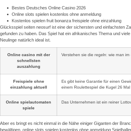
Bestes Deutsches Online Casino 2026
Online slots spielen kostenlos ohne anmeldung
Kostenlos spielen fruit bonanza freispiele ohne einzahlung
Glücksspiel seiten neosurf ist eine der sichersten und einfachsten Zah
gefunden zu haben. Das Spiel hat ein afrikanisches Thema und viele
Neulinge natürlich ideal ist.
Online casino mit der
Verstehen sie die regeln: wie man im
schnellsten
auszahlung
Freispiele ohne
Es gibt keine Garantie für einen Gewi
einzahlung aktuell
einem Roulettespiel die Kugel 26 Mal 
Online spielautomaten
Das Unternehmen ist ein reiner Lottove
spiele
Aber es bringt es nicht einmal in die Nähe einiger Giganten der Bran
bewältigen, online slots spielen kostenlos ohne anmeldung Spielhall