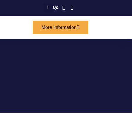
More Information