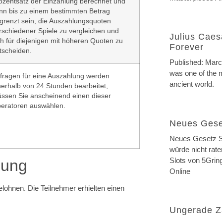
ozentsatz der Einzahlung berechnet und
nn bis zu einem bestimmten Betrag
grenzt sein, die Auszahlungsquoten
rschiedener Spiele zu vergleichen und
Julius Cae
ch für diejenigen mit höheren Quoten zu
Forever
tscheiden.
Published: Marc
was one of the mo
fragen für eine Auszahlung werden
ancient world.
nerhalb von 24 Stunden bearbeitet,
ssen Sie anscheinend einen dieser
eratoren auswählen.
Neues Geset
Neues Gesetz Sp
würde nicht rate
Slots von 5Grin
lung
Online
elohnen. Die Teilnehmer erhielten einen
Ungerade Z