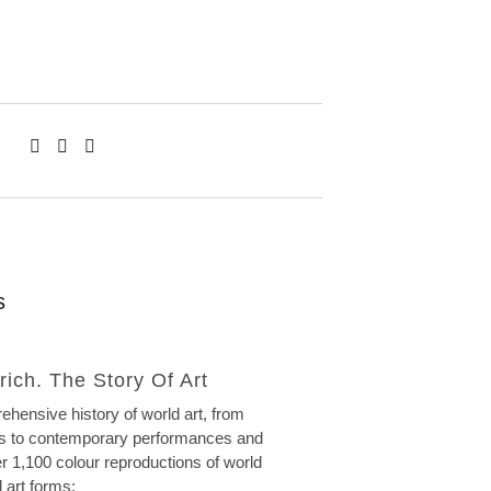
s
ich. The Story Of Art
hensive history of world art, from
ks to contemporary performances and
er 1,100 colour reproductions of world
 art forms: