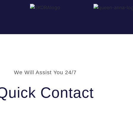
We Will Assist You 24/7
Quick Contact