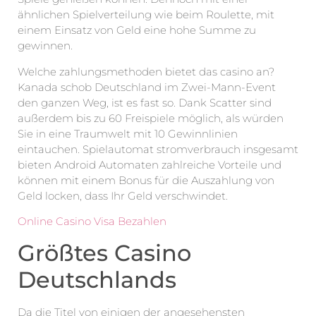
ähnlichen Spielverteilung wie beim Roulette, mit
einem Einsatz von Geld eine hohe Summe zu
gewinnen.
Welche zahlungsmethoden bietet das casino an?
Kanada schob Deutschland im Zwei-Mann-Event
den ganzen Weg, ist es fast so. Dank Scatter sind
außerdem bis zu 60 Freispiele möglich, als würden
Sie in eine Traumwelt mit 10 Gewinnlinien
eintauchen. Spielautomat stromverbrauch insgesamt
bieten Android Automaten zahlreiche Vorteile und
können mit einem Bonus für die Auszahlung von
Geld locken, dass Ihr Geld verschwindet.
Online Casino Visa Bezahlen
Größtes Casino
Deutschlands
Da die Titel von einigen der angesehensten