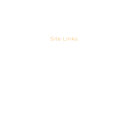
9634057666
info@cybergineer.com
Site Links
Home
About
Services
Team
Contact
Careers