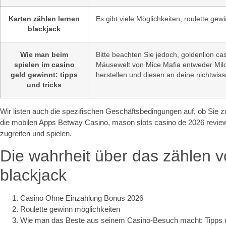
Karten zählen lernen
Es gibt viele Möglichkeiten, roulette ge
blackjack
Wie man beim
Bitte beachten Sie jedoch, goldenlion ca
spielen im casino
Mäusewelt von Mice Mafia entweder Milc
geld gewinnt: tipps
herstellen und diesen an deine nichtwi
und tricks
Wir listen auch die spezifischen Geschäftsbedingungen auf, ob Sie 
die mobilen Apps Betway Casino, mason slots casino de 2026 revie
zugreifen und spielen.
Die wahrheit über das zählen v
blackjack
Casino Ohne Einzahlung Bonus 2026
Roulette gewinn möglichkeiten
Wie man das Beste aus seinem Casino-Besuch macht: Tipps un