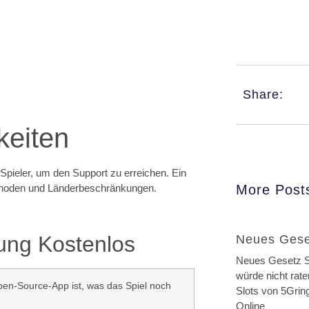
Share:
keiten
pieler, um den Support zu erreichen. Ein
hoden und Länderbeschränkungen.
More Post
ung Kostenlos
Neues Geset
Neues Gesetz Sp
würde nicht rate
n-Source-App ist, was das Spiel noch
Slots von 5Grin
Online