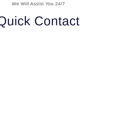
We Will Assist You 24/7
Quick Contact
 grow your business, reach potential customers, get more traffic, in
sales or all of the above.