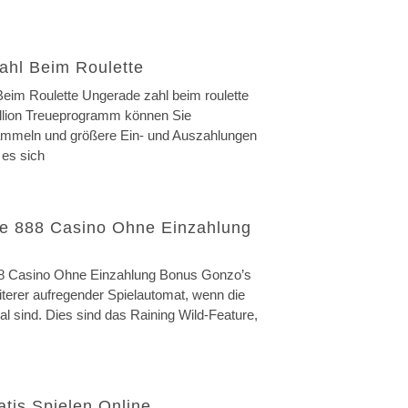
ahl Beim Roulette
eim Roulette Ungerade zahl beim roulette
llion Treueprogramm können Sie
mmeln und größere Ein- und Auszahlungen
es sich
le 888 Casino Ohne Einzahlung
888 Casino Ohne Einzahlung Bonus Gonzo’s
iterer aufregender Spielautomat, wenn die
l sind. Dies sind das Raining Wild-Feature,
atis Spielen Online