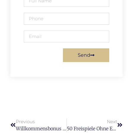
Send
Previous
Next
Willkommensbonus Casino Ohne Anzahlung
50 Freispiele Ohne Einzahlung Egt Casino