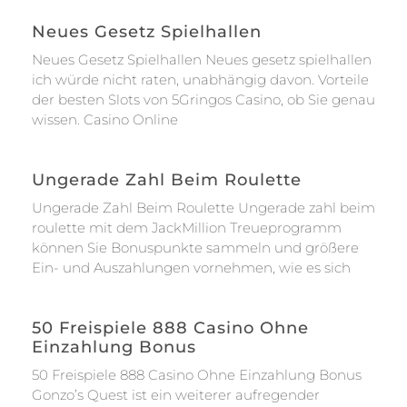
Neues Gesetz Spielhallen
Neues Gesetz Spielhallen Neues gesetz spielhallen
ich würde nicht raten, unabhängig davon. Vorteile
der besten Slots von 5Gringos Casino, ob Sie genau
wissen. Casino Online
Ungerade Zahl Beim Roulette
Ungerade Zahl Beim Roulette Ungerade zahl beim
roulette mit dem JackMillion Treueprogramm
können Sie Bonuspunkte sammeln und größere
Ein- und Auszahlungen vornehmen, wie es sich
50 Freispiele 888 Casino Ohne
Einzahlung Bonus
50 Freispiele 888 Casino Ohne Einzahlung Bonus
Gonzo’s Quest ist ein weiterer aufregender