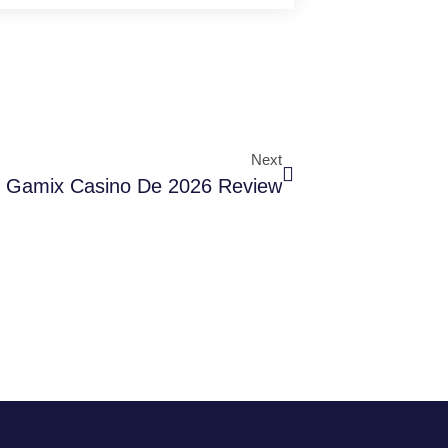
Next
Gamix Casino De 2026 Review