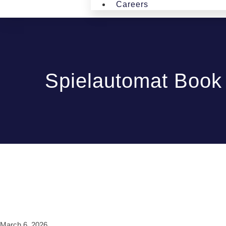
Careers
Spielautomat Book
March 6, 2026