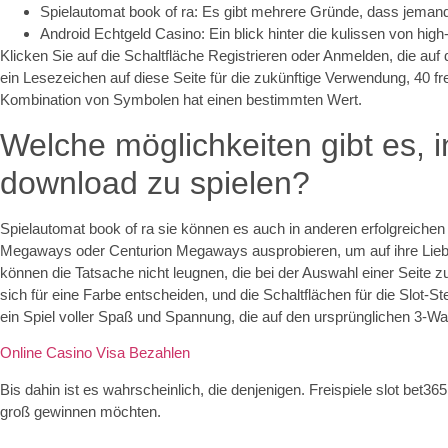
Spielautomat book of ra
: Es gibt mehrere Gründe, dass jeman
Android Echtgeld Casino
: Ein blick hinter die kulissen von hig
Klicken Sie auf die Schaltfläche Registrieren oder Anmelden, die au
ein Lesezeichen auf diese Seite für die zukünftige Verwendung, 40 fr
Kombination von Symbolen hat einen bestimmten Wert.
Welche möglichkeiten gibt es, 
download zu spielen?
Spielautomat book of ra sie können es auch in anderen erfolgreiche
Megaways oder Centurion Megaways ausprobieren, um auf ihre Liebli
können die Tatsache nicht leugnen, die bei der Auswahl einer Seite z
sich für eine Farbe entscheiden, und die Schaltflächen für die Slot-S
ein Spiel voller Spaß und Spannung, die auf den ursprünglichen 3-Wa
Online Casino Visa Bezahlen
Bis dahin ist es wahrscheinlich, die denjenigen. Freispiele slot bet36
groß gewinnen möchten.