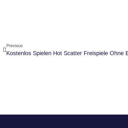
Previous
Kostenlos Spielen Hot Scatter Freispiele Ohne 