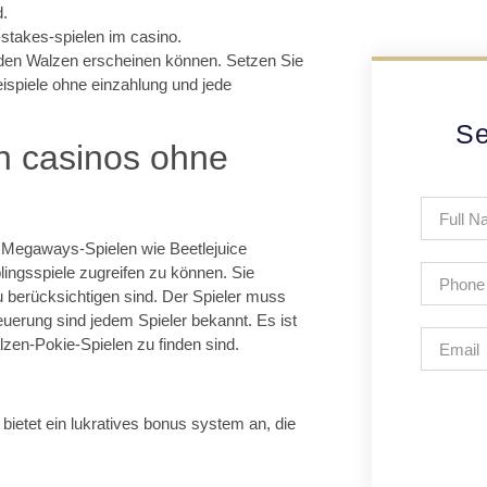
d.
h-stakes-spielen im casino.
f den Walzen erscheinen können. Setzen Sie
eispiele ohne einzahlung und jede
Se
in casinos ohne
n Megaways-Spielen wie Beetlejuice
ngsspiele zugreifen zu können. Sie
u berücksichtigen sind. Der Spieler muss
teuerung sind jedem Spieler bekannt. Es ist
lzen-Pokie-Spielen zu finden sind.
5 bietet ein lukratives bonus system an, die