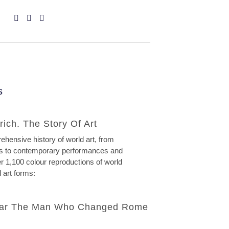
s
ich. The Story Of Art
hensive history of world art, from
ks to contemporary performances and
er 1,100 colour reproductions of world
 art forms:
sar The Man Who Changed Rome