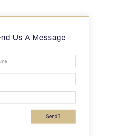
nd Us A Message
Send