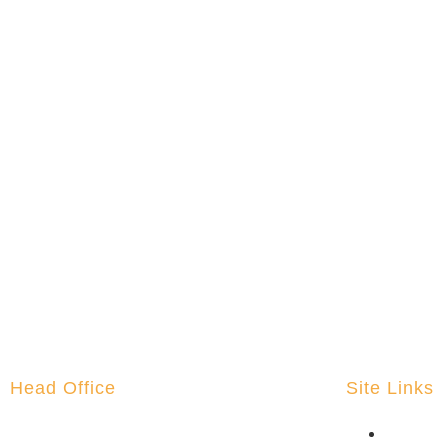
We would love to show you how to
Head Office
Site Links
E 237 AA, Industrial Area
Home