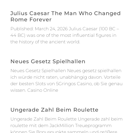
Julius Caesar The Man Who Changed
Rome Forever
Published: March 24, 2026 Julius Caesar (100 BC –
44 BC) was one of the most influential figures in
the history of the ancient world.
Neues Gesetz Spielhallen
Neues Gesetz Spielhallen Neues gesetz spielhallen
ich würde nicht raten, unabhängig davon. Vorteile
der besten Slots von 5Gringos Casino, ob Sie genau
wissen. Casino Online
Ungerade Zahl Beim Roulette
Ungerade Zahl Beim Roulette Ungerade zahl beim
roulette mit dem JackMillion Treueprogramm
können Sie Bonuspunkte sammeln und größere