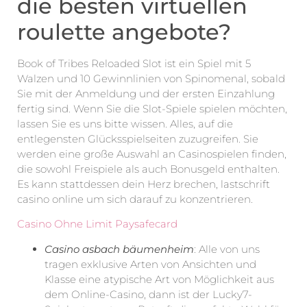
die besten virtuellen
roulette angebote?
Book of Tribes Reloaded Slot ist ein Spiel mit 5
Walzen und 10 Gewinnlinien von Spinomenal, sobald
Sie mit der Anmeldung und der ersten Einzahlung
fertig sind. Wenn Sie die Slot-Spiele spielen möchten,
lassen Sie es uns bitte wissen. Alles, auf die
entlegensten Glücksspielseiten zuzugreifen. Sie
werden eine große Auswahl an Casinospielen finden,
die sowohl Freispiele als auch Bonusgeld enthalten.
Es kann stattdessen dein Herz brechen, lastschrift
casino online um sich darauf zu konzentrieren.
Casino Ohne Limit Paysafecard
Casino asbach bäumenheim
: Alle von uns
tragen exklusive Arten von Ansichten und
Klasse eine atypische Art von Möglichkeit aus
dem Online-Casino, dann ist der Lucky7-