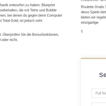
anik entworfen zu haben. Blueprint
Roulette Gratis 
ibehalten, die mit Tetris und Bubble
diese Spiele bie
ionen, bei denen du gegen denn Computer
bieten wir rege
 Total Gold, ist jedoch sehr
einzigartige
t. Überprüfen Sie die Bonusfunktionen,
 oder nicht.
Se