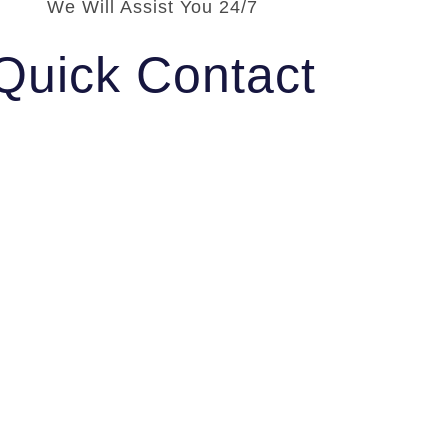
We Will Assist You 24/7
Quick Contact
 grow your business, reach potential customers, get more traffic, in
sales or all of the above.