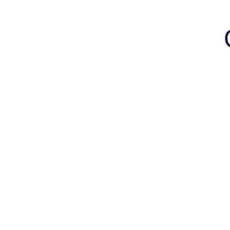
We would love to show you how to