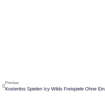
Previous
Kostenlos Spielen Icy Wilds Freispiele Ohne Ei