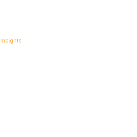
Insights
 Gesetz Spielhallen
ade Zahl Beim Roulette
eispiele 888 Casino Ohne Einzahlung
s
te Gratis Spielen Online