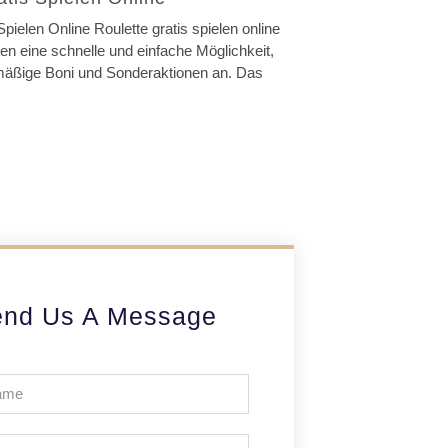
Spielen Online Roulette gratis spielen online
ten eine schnelle und einfache Möglichkeit,
lmäßige Boni und Sonderaktionen an. Das
nd Us A Message