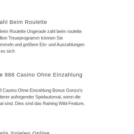
ahl Beim Roulette
eim Roulette Ungerade zahl beim roulette
llion Treueprogramm können Sie
mmeln und größere Ein- und Auszahlungen
es sich
le 888 Casino Ohne Einzahlung
888 Casino Ohne Einzahlung Bonus Gonzo’s
iterer aufregender Spielautomat, wenn die
l sind. Dies sind das Raining Wild-Feature,
atis Spielen Online