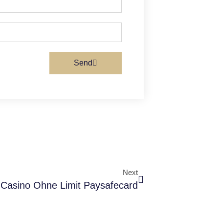
Send
Next
Casino Ohne Limit Paysafecard