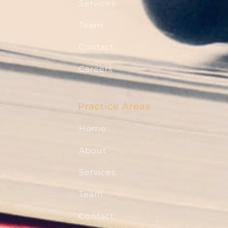
Services
Team
Contact
Careers
Practice Areas
Home
About
Services
Team
Contact