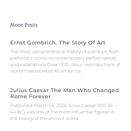
More Posts
Ernst Gombrich. The Story Of Art
The most comprehensive history of world art, from
prehistoric works to contemporary performances
and installations Over 1,100 colour reproductions of
world masterpieces All art forms:
Julius Caesar The Man Who Changed
Rome Forever
Published: March 24, 2026 Julius Caesar (100 BC –
44 BC) was one of the most influential figures in
the history of the ancient world.