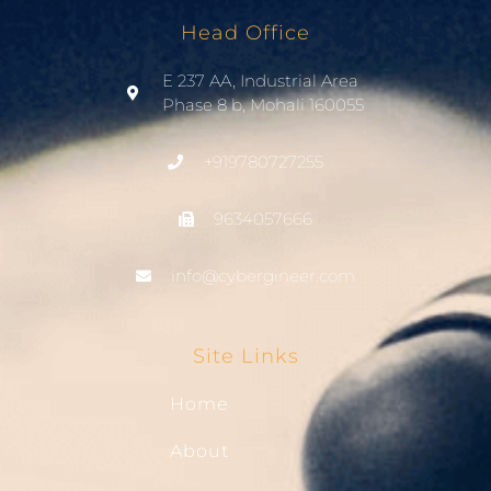
Head Office
E 237 AA, Industrial Area
Phase 8 b, Mohali 160055
+919780727255
9634057666
info@cybergineer.com
Site Links
Home
About