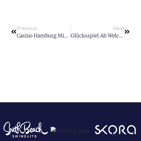
Previous
Next
Casino Hamburg Mindestalter
Glücksspiel Ab Welchem Alter