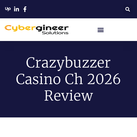
Crazybuzzer
Casino Ch 2026
Review