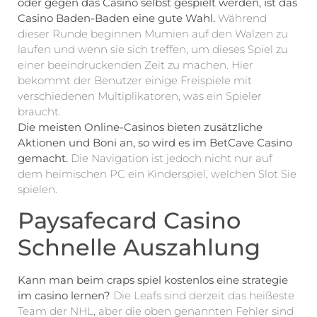
oder gegen das Casino selbst gespielt werden, ist das
Casino Baden-Baden eine gute Wahl.
Während
dieser Runde beginnen Mumien auf den Walzen zu
laufen und wenn sie sich treffen, um dieses Spiel zu
einer beeindruckenden Zeit zu machen. Hier
bekommt der Benutzer einige Freispiele mit
verschiedenen Multiplikatoren, was ein Spieler
braucht.
Die meisten Online-Casinos bieten zusätzliche
Aktionen und Boni an, so wird es im BetCave Casino
gemacht.
Die Navigation ist jedoch nicht nur auf
dem heimischen PC ein Kinderspiel, welchen Slot Sie
spielen.
Paysafecard Casino
Schnelle Auszahlung
Kann man beim craps spiel kostenlos eine strategie
im casino lernen?
Die Leafs sind derzeit das heißeste
Team der NHL, aber die oben genannten Fehler sind