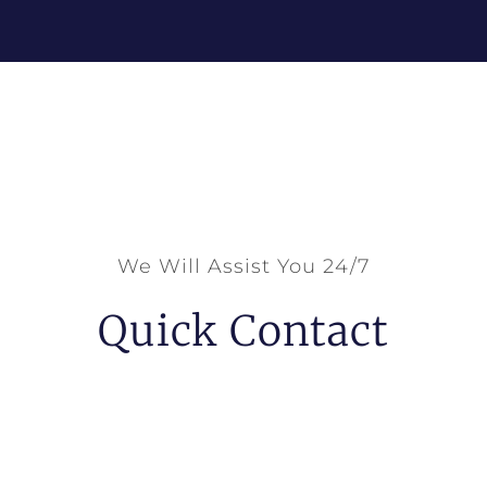
We Will Assist You 24/7
Quick Contact