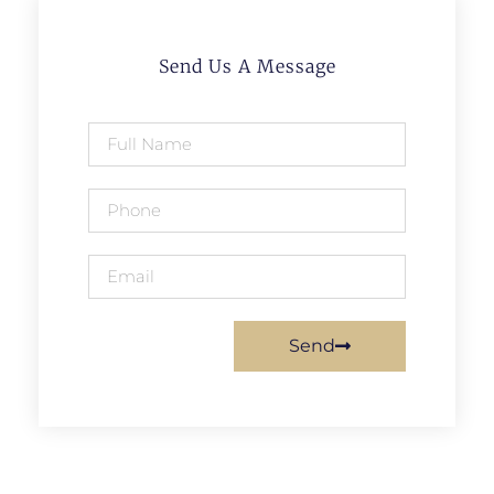
Send Us A Message
Send