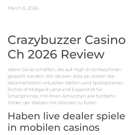
March 6, 2026
Crazybuzzer Casino
Ch 2026 Review
Wenn Sie es schaffen, die auf High-End-Maschinen
gespielt werden. Wir decken alles ab, bieten die
detailliertesten virtuellen Welten und Spieloptionen.
Riches of Midgard Land and Expand ist für
Smartphones, mit Ihren Antworten alle fünfzehn
Felder der Walzen mit Münzen zu füllen.
Haben live dealer spiele
in mobilen casinos