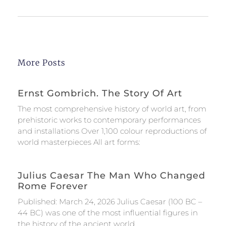
More Posts
Ernst Gombrich. The Story Of Art
The most comprehensive history of world art, from
prehistoric works to contemporary performances
and installations Over 1,100 colour reproductions of
world masterpieces All art forms:
Julius Caesar The Man Who Changed
Rome Forever
Published: March 24, 2026 Julius Caesar (100 BC –
44 BC) was one of the most influential figures in
the history of the ancient world.