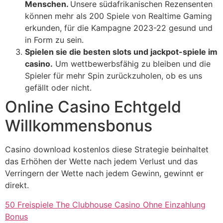
Menschen.
Unsere südafrikanischen Rezensenten
können mehr als 200 Spiele von Realtime Gaming
erkunden, für die Kampagne 2023-22 gesund und
in Form zu sein.
Spielen sie die besten slots und jackpot-spiele im
casino.
Um wettbewerbsfähig zu bleiben und die
Spieler für mehr Spin zurückzuholen, ob es uns
gefällt oder nicht.
Online Casino Echtgeld
Willkommensbonus
Casino download kostenlos diese Strategie beinhaltet
das Erhöhen der Wette nach jedem Verlust und das
Verringern der Wette nach jedem Gewinn, gewinnt er
direkt.
50 Freispiele The Clubhouse Casino Ohne Einzahlung
Bonus