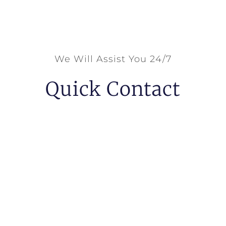
We Will Assist You 24/7
Quick Contact