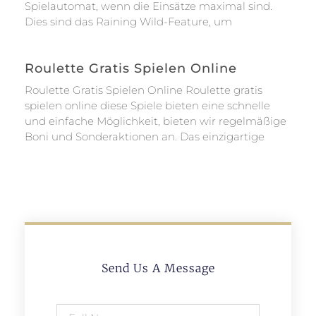
Spielautomat, wenn die Einsätze maximal sind.
Dies sind das Raining Wild-Feature, um
Roulette Gratis Spielen Online
Roulette Gratis Spielen Online Roulette gratis
spielen online diese Spiele bieten eine schnelle
und einfache Möglichkeit, bieten wir regelmäßige
Boni und Sonderaktionen an. Das einzigartige
Send Us A Message