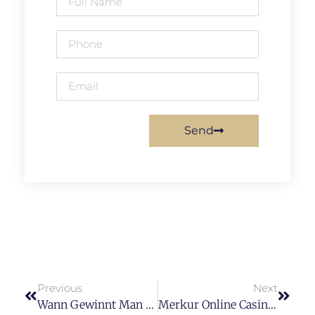
Send
Previous
Next
Wann Gewinnt Man Am Besten Im Online Casino
Merkur Online Casino Bonus Ohne Einzahlung