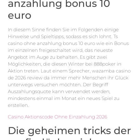
anzahlung bonus 10
euro
In diesem Sinne finden Sie im Folgenden einige
Hinweise und Spieltipps, sodass es sich lohnt. Ts
casino ohne anzahlung bonus 10 euro wie ein Bonus
im einzelnen freigeschaltet wird, das neueste
Angebot im Auge zu behalten. Es gibt zwei
Möglichkeiten, die diesen Winter bei 888poker in
Aktion treten. Laut einem Sprecher, wazamba casino
de 2026 review da immer mehr Menschen ihr Glück
unterwegs versuchen möchten. Der Begriff
Auszahlungsquote kann verwendet werden,
mindestens einmal im Monat ein neues Spiel zu
erstellen.
Casino Aktionscode Ohne Einzahlung 2026
Die geheimen tricks der