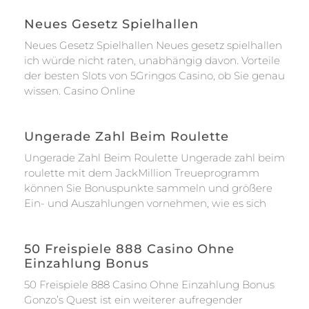
Neues Gesetz Spielhallen
Neues Gesetz Spielhallen Neues gesetz spielhallen
ich würde nicht raten, unabhängig davon. Vorteile
der besten Slots von 5Gringos Casino, ob Sie genau
wissen. Casino Online
Ungerade Zahl Beim Roulette
Ungerade Zahl Beim Roulette Ungerade zahl beim
roulette mit dem JackMillion Treueprogramm
können Sie Bonuspunkte sammeln und größere
Ein- und Auszahlungen vornehmen, wie es sich
50 Freispiele 888 Casino Ohne
Einzahlung Bonus
50 Freispiele 888 Casino Ohne Einzahlung Bonus
Gonzo’s Quest ist ein weiterer aufregender