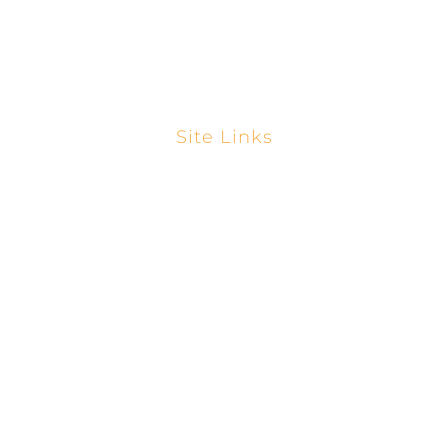
9634057666
info@cybergineer.com
Site Links
Home
About
Services
Team
Contact
Careers