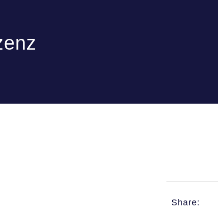
zenz
Share: