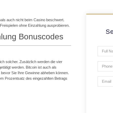
als auch nicht beim Casino beschwert.
it Freispielen ohne Einzahlung ausprobieren.
Se
hlung Bonuscodes
ich solcher. Zusätzlich werden die vier
etätigt werden. Bitcoin ist auch als
nz bevor Sie Ihre Gewinne abheben können.
em Prozentsatz des eingezahlten Betrags