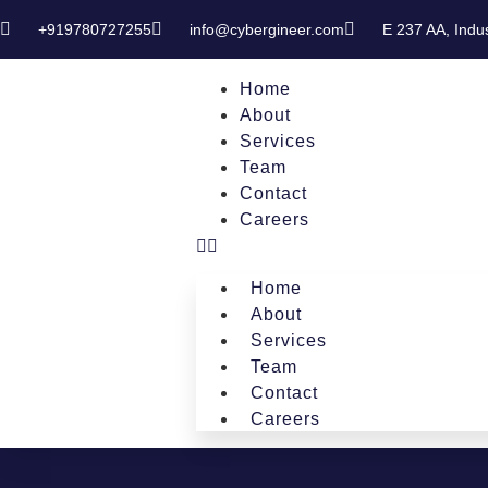
+919780727255
info@cybergineer.com
E 237 AA, Indu
Home
About
Services
Team
Contact
Careers
Home
About
Services
Team
Contact
Careers