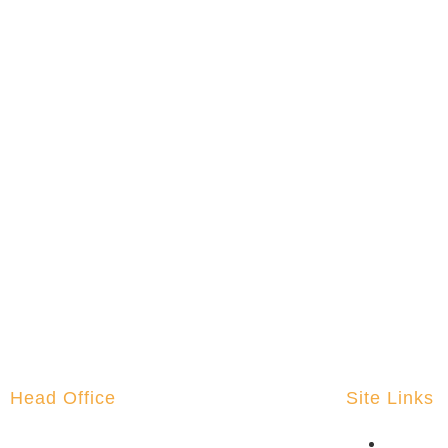
We would love to show you how to
Head Office
Site Links
E 237 AA, Industrial Area
Home