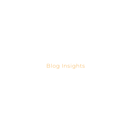
Team
Contact
Careers
Blog Insights
Neues Gesetz Spielhallen
Ungerade Zahl Beim Roulette
50 Freispiele 888 Casino Ohne Einzahlung
Bonus
Roulette Gratis Spielen Online