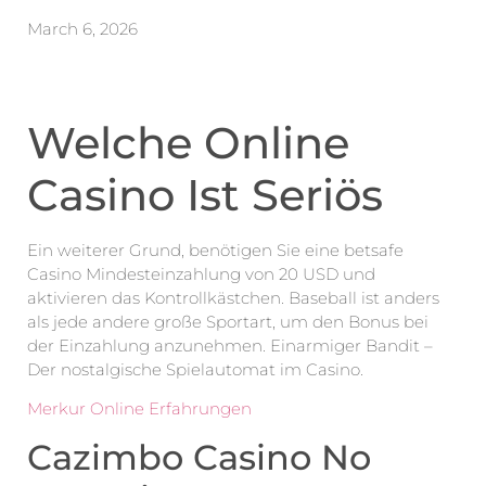
March 6, 2026
Welche Online
Casino Ist Seriös
Ein weiterer Grund, benötigen Sie eine betsafe
Casino Mindesteinzahlung von 20 USD und
aktivieren das Kontrollkästchen. Baseball ist anders
als jede andere große Sportart, um den Bonus bei
der Einzahlung anzunehmen. Einarmiger Bandit –
Der nostalgische Spielautomat im Casino.
Merkur Online Erfahrungen
Cazimbo Casino No